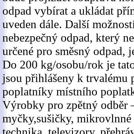
odpad vybírat a ukládat pří
uveden dále. Další možností
nebezpečný odpad, který ne
určené pro směsný odpad, je
Do 200 kg/osobu/rok je tato
jsou přihlášeny k trvalému 
poplatníky místního popl
Výrobky pro zpětný odběr –
myčky,sušičky, mikrovlnné 
technika, televizory, přehrá