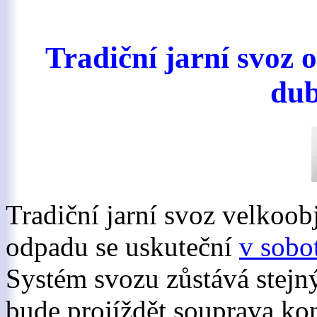
Tradiční jarní svoz 
dub
Tradiční jarní svoz velko
odpadu se uskuteční
v sobo
Systém svozu zůstává stejn
bude projíždět souprava kon