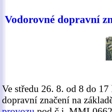
Vodorovné dopravní zna
Ve středu 26. 8. od 8 do 1
dopravní značení na základ
provozu
pod č.j. MML06624