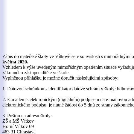
Zápis do mateřské školy ve Vítkově se v souvislosti s mimořádnými
května 2020.
Vzhledem k výše uvedeným mimořádným opatřením situace vyžaduje org
zákonného zástupce dítěte ve škole.
Vyplněnou přihlášku je možné doručit následujícími způsoby:
1. Datovou schránkou - Identifikátor datové schránky školy: hdhmca
2. E-mailem s elektronickým (digitálním) podpisem na e-mailovou ad
elektronického podpisu, je nutné žádost do 5 dnů ze strany zákonnéh
3. Poštou na adresu školy:
ZŠ a MŠ Vítkov
Horní Vítkov 69
463 31 Chrastava