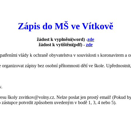
Zápis do MŠ ve Vítkově
žádost k vyplnění(word) -
zde
žádost k vytištění(pdf) -
zde
 opatřeními vlády k ochraně obyvatelstva v souvislosti s koronavire
anizovat zápisy bez osobní přítomnosti dětí ve škole. Upřednostnit, 
w.
resu školy zsvitkov@volny.cz. Nelze poslat jen prostý email! (Pokud
o zástupce potvrdit způsobem uvedeným v bodě 1, 3, 4 nebo 5).