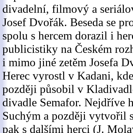
divadelní, filmový a seriálo
Josef Dvořák. Beseda se pro
spolu s hercem dorazil i he
publicistiky na Českém rozh
i mimo jiné zetěm Josefa D
Herec vyrostl v Kadani, kde
později působil v Kladivadl
divadle Semafor. Nejdříve h
Suchým a později vytvořil 
pak s dalšími herci (J. Mol