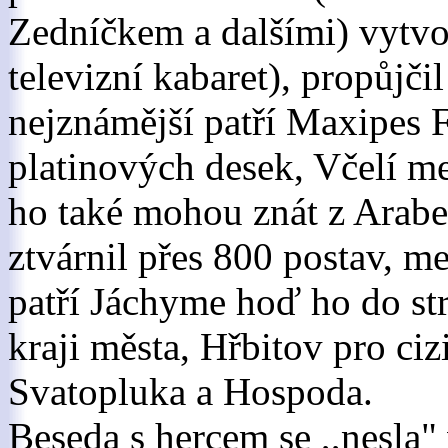
Zedníčkem a dalšími) vytvoř
televizní kabaret), propůjč
nejznámější patří Maxipes F
platinových desek, Včelí m
ho také mohou znát z Arabe
ztvárnil přes 800 postav, me
patří Jáchyme hoď ho do st
kraji města, Hřbitov pro ci
Svatopluka a Hospoda.
Beseda s hercem se ,,nesla"